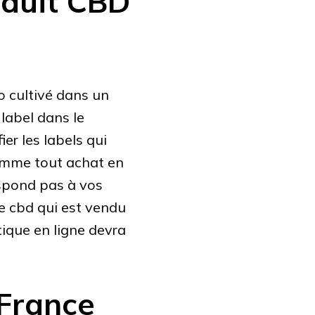
oduit CBD
o cultivé dans un
label dans le
er les labels qui
Comme tout achat en
espond pas à vos
e cbd qui est vendu
utique en ligne devra
France