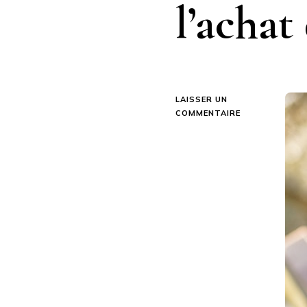
l’achat
LAISSER UN
SUR
COMMENTAIRE
QUEL
EST
LE
MEILLEUR
SITE
POUR
L’ACHAT
DE
CBD
?