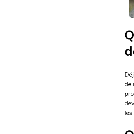
Q
d
Déj
de 
pro
dev
les