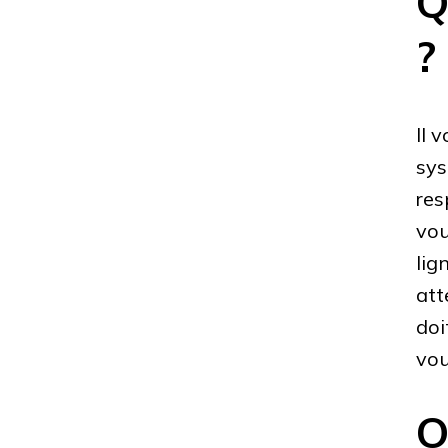
Q
?
Il 
sys
res
vou
lig
att
doi
vou
O