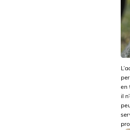
L’a
per
en 
il 
peu
ser
pro